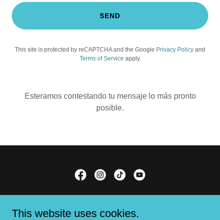
SEND
This site is protected by reCAPTCHA and the Google
Privacy Policy
and
Terms of Service
apply.
Esteramos contestando tu mensaje lo más pronto
posible.
Copyright © 2024 Clearwaters - All Rights Reserved.
This website uses cookies.
clearwaterspuertorico@gmail.com